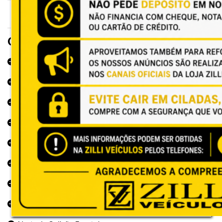
Opcionais e Acessórios
ABS
Abertura Interna do Porta Malas
Acionamento Remoto do Motor
Airbag
Airbag Duplo
Airbag Lateral
Airbag Lateral em Modo Cortina
Alarme