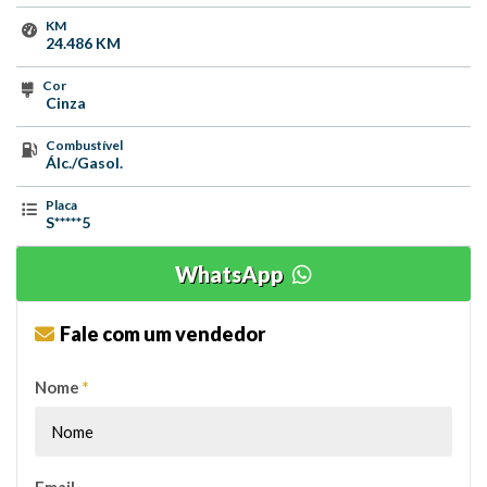
KM
24.486 KM
Cor
Cinza
Combustível
Álc./Gasol.
Placa
S*****5
WhatsApp
Fale com um vendedor
Nome
*