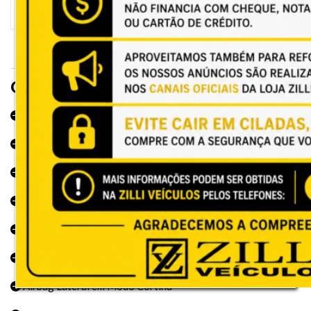
Opcionais e Acessórios
ABS
Abertura Interna do Porta Malas
Acionamento Remoto do Motor
Airbag
Airbag Duplo
Airbag Lateral
Airbag Lateral em Modo Cortina