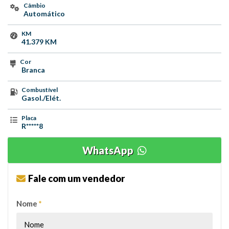
Câmbio
Automático
KM
41.379 KM
Cor
Branca
Combustível
Gasol./Elét.
Placa
R*****8
WhatsApp
Fale com um vendedor
Nome
*