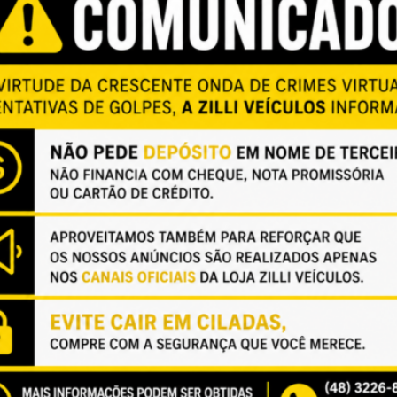
HIGHLINE 250 TSI 1.4 A
is erros de digitação e publicação.* Publicado pelo Autos 360
 4279250