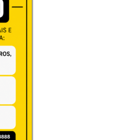
T
, o