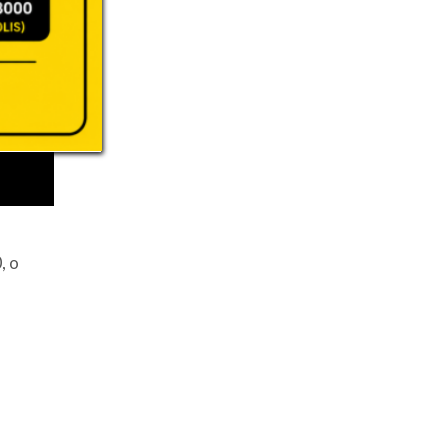
T
, o