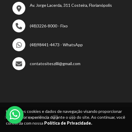
Av. Jorge Lacerda, 311 Costeira, Florianópolis
(48)3226-8000 - Fixo
(48)98441-4473 - WhatsApp
contatositeszilli@gmail.com
Usamos os cookies e dados de navegação visando proporcionar
Nossas mídias sociais:
uma melhor experiência durante o uso do site. Ao continuar, você
concorda com nossa
Política de Privacidade.